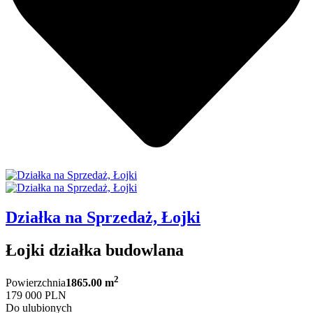
Działka na Sprzedaż, Łojki
Łojki działka budowlana
2
Powierzchnia
1865.00 m
179 000 PLN
Do ulubionych