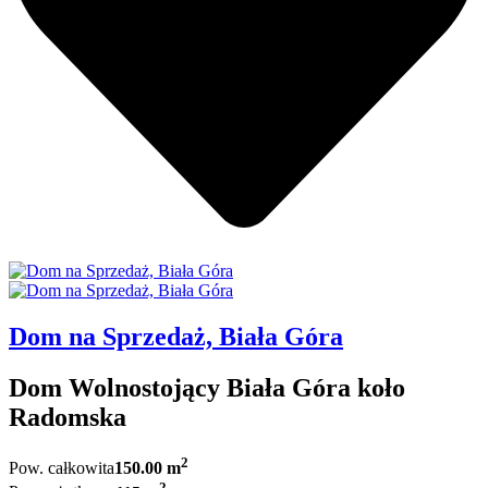
Dom na Sprzedaż, Biała Góra
Dom Wolnostojący Biała Góra koło
Radomska
2
Pow. całkowita
150.00 m
2