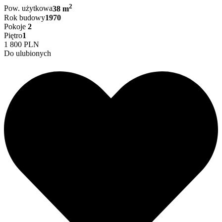
2
Pow. użytkowa
38 m
Rok budowy
1970
Pokoje
2
Piętro
1
1 800 PLN
Do ulubionych