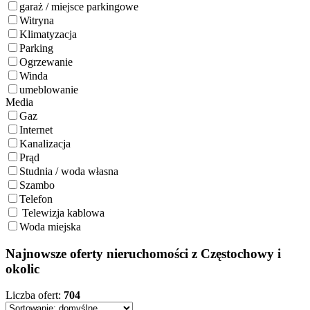
garaż / miejsce parkingowe
Witryna
Klimatyzacja
Parking
Ogrzewanie
Winda
umeblowanie
Media
Gaz
Internet
Kanalizacja
Prąd
Studnia / woda własna
Szambo
Telefon
Telewizja kablowa
Woda miejska
Najnowsze oferty nieruchomości z Częstochowy i
okolic
Liczba ofert:
704