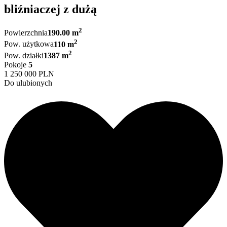
bliźniaczej z dużą
2
Powierzchnia
190.00 m
2
Pow. użytkowa
110 m
2
Pow. działki
1387 m
Pokoje
5
1 250 000 PLN
Do ulubionych