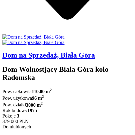
Dom na Sprzedaż, Biała Góra
Dom Wolnostjący Biała Góra koło
Radomska
2
Pow. całkowita
110.00 m
2
Pow. użytkowa
96 m
2
Pow. działki
3000 m
Rok budowy
1975
Pokoje
3
379 000 PLN
Do ulubionych