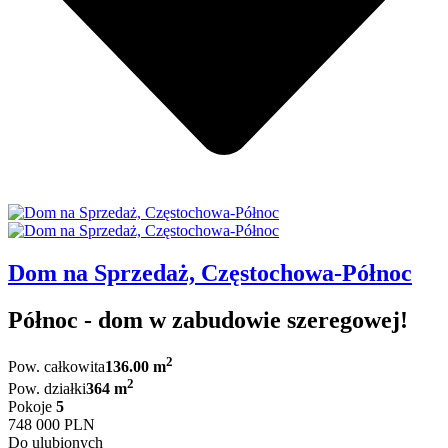
Dom na Sprzedaż, Częstochowa-Północ
Północ - dom w zabudowie szeregowej!
2
Pow. całkowita
136.00 m
2
Pow. działki
364 m
Pokoje
5
748 000 PLN
Do ulubionych