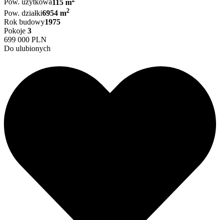
Pow. użytkowa
115 m
2
Pow. działki
6954 m
Rok budowy
1975
Pokoje
3
699 000 PLN
Do ulubionych