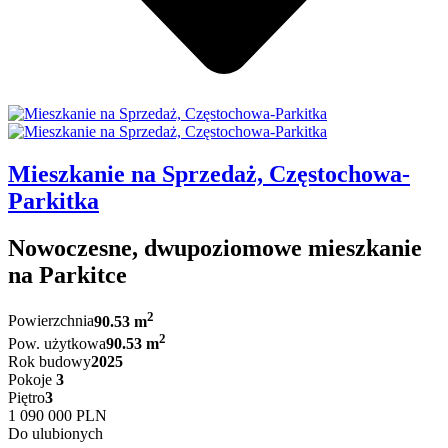
Mieszkanie na Sprzedaż, Częstochowa-
Parkitka
Nowoczesne, dwupoziomowe mieszkanie
na Parkitce
2
Powierzchnia
90.53 m
2
Pow. użytkowa
90.53 m
Rok budowy
2025
Pokoje
3
Piętro
3
1 090 000 PLN
Do ulubionych