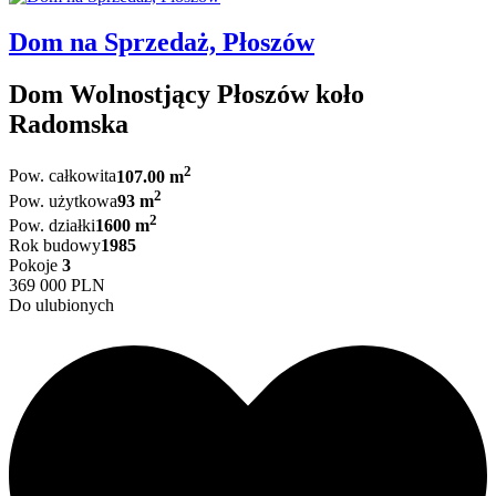
Dom na Sprzedaż, Płoszów
Dom Wolnostjący Płoszów koło
Radomska
2
Pow. całkowita
107.00 m
2
Pow. użytkowa
93 m
2
Pow. działki
1600 m
Rok budowy
1985
Pokoje
3
369 000 PLN
Do ulubionych