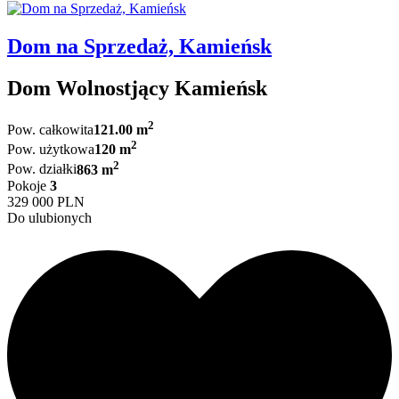
Dom na Sprzedaż, Kamieńsk
Dom Wolnostjący Kamieńsk
2
Pow. całkowita
121.00 m
2
Pow. użytkowa
120 m
2
Pow. działki
863 m
Pokoje
3
329 000 PLN
Do ulubionych