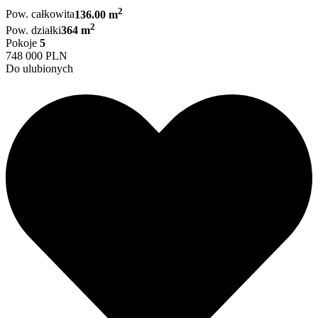
2
Pow. całkowita
136.00 m
2
Pow. działki
364 m
Pokoje
5
748 000 PLN
Do ulubionych