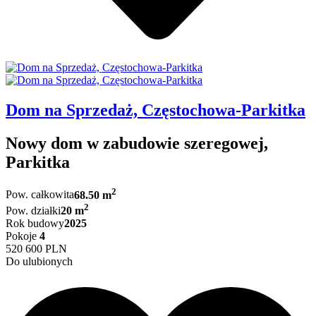
Dom na Sprzedaż, Częstochowa-Parkitka
Nowy dom w zabudowie szeregowej,
Parkitka
2
Pow. całkowita
68.50 m
2
Pow. działki
20 m
Rok budowy
2025
Pokoje
4
520 600 PLN
Do ulubionych