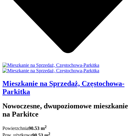
Mieszkanie na Sprzedaż, Częstochowa-
Parkitka
Nowoczesne, dwupoziomowe mieszkanie
na Parkitce
2
Powierzchnia
90.53 m
2
Pow. użytkowa
90.53 m