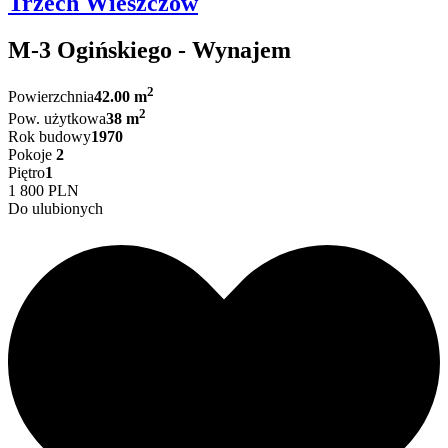
Trzech Wieszczów
M-3 Ogińskiego - Wynajem
2
Powierzchnia
42.00 m
2
Pow. użytkowa
38 m
Rok budowy
1970
Pokoje
2
Piętro
1
1 800 PLN
Do ulubionych