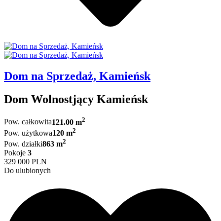
Dom na Sprzedaż, Kamieńsk
Dom Wolnostjący Kamieńsk
2
Pow. całkowita
121.00 m
2
Pow. użytkowa
120 m
2
Pow. działki
863 m
Pokoje
3
329 000 PLN
Do ulubionych