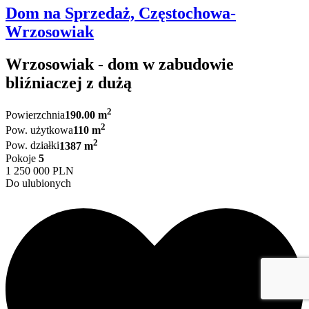
Dom na Sprzedaż, Częstochowa-
Wrzosowiak
Wrzosowiak - dom w zabudowie
bliźniaczej z dużą
2
Powierzchnia
190.00 m
2
Pow. użytkowa
110 m
2
Pow. działki
1387 m
Pokoje
5
1 250 000 PLN
Do ulubionych