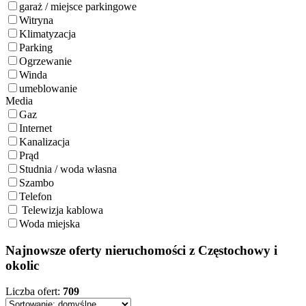
garaż / miejsce parkingowe
Witryna
Klimatyzacja
Parking
Ogrzewanie
Winda
umeblowanie
Media
Gaz
Internet
Kanalizacja
Prąd
Studnia / woda własna
Szambo
Telefon
Telewizja kablowa
Woda miejska
Najnowsze oferty nieruchomości z Częstochowy i
okolic
Liczba ofert:
709