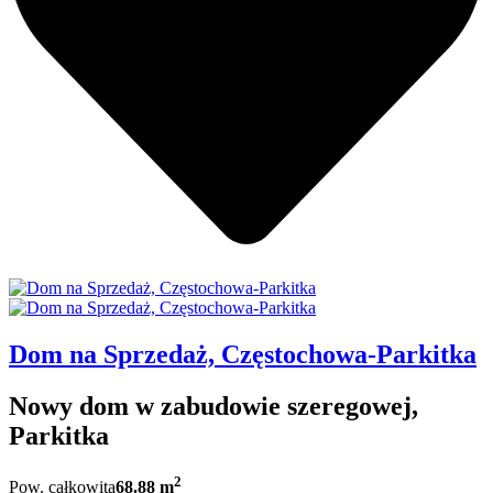
Dom na Sprzedaż, Częstochowa-Parkitka
Nowy dom w zabudowie szeregowej,
Parkitka
2
Pow. całkowita
68.88 m