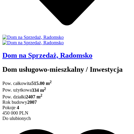
Dom na Sprzedaż, Radomsko
Dom usługowo-mieszkalny / Inwestycja
2
Pow. całkowita
515.00 m
2
Pow. użytkowa
334 m
2
Pow. działki
2407 m
Rok budowy
2007
Pokoje
4
450 000 PLN
Do ulubionych