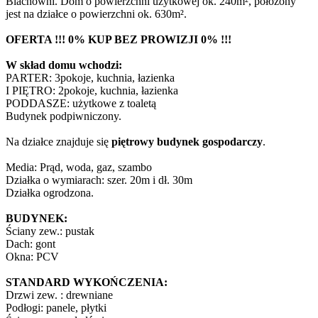
Blachowni. Dom o powierzchni użytkowej ok. 240m², położony
jest na działce o powierzchni ok. 630m².
OFERTA !!! 0% KUP BEZ PROWIZJI 0% !!!
W skład domu wchodzi:
PARTER: 3pokoje, kuchnia, łazienka
I PIĘTRO: 2pokoje, kuchnia, łazienka
PODDASZE: użytkowe z toaletą
Budynek podpiwniczony.
Na działce znajduje się
piętrowy budynek gospodarczy
.
Media: Prąd, woda, gaz, szambo
Działka o wymiarach: szer. 20m i dł. 30m
Działka ogrodzona.
BUDYNEK:
Ściany zew.: pustak
Dach: gont
Okna: PCV
STANDARD WYKOŃCZENIA:
Drzwi zew. : drewniane
Podłogi: panele, płytki