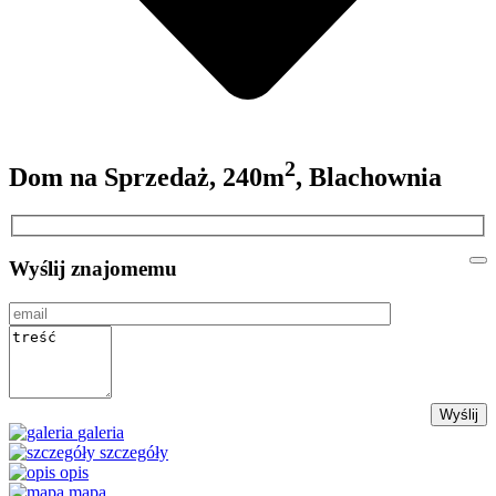
2
Dom na Sprzedaż, 240m
, Blachownia
Wyślij znajomemu
galeria
szczegóły
opis
mapa