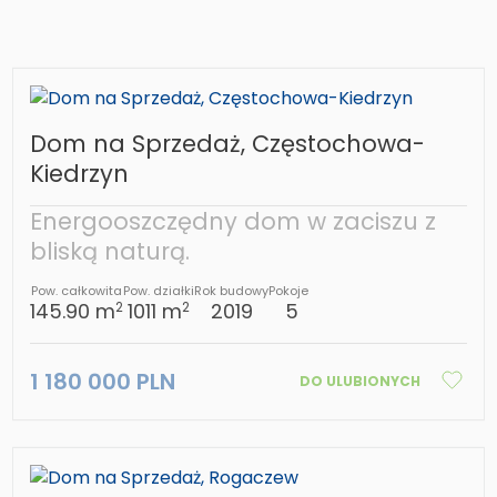
Dom na Sprzedaż, Częstochowa-
Kiedrzyn
Energooszczędny dom w zaciszu z
bliską naturą.
Pow. całkowita
Pow. działki
Rok budowy
Pokoje
145.90 m
1011 m
2019
5
2
2
1 180 000 PLN
DO ULUBIONYCH