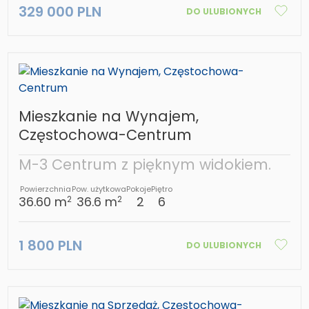
329 000 PLN
DO ULUBIONYCH
Mieszkanie na Wynajem,
Częstochowa-Centrum
M-3 Centrum z pięknym widokiem.
Powierzchnia
Pow. użytkowa
Pokoje
Piętro
36.60 m
36.6 m
2
6
2
2
1 800 PLN
DO ULUBIONYCH