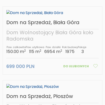
Dom na Sprzedaż, Biała Góra
Dom Wolnostojący Biała Góra koło
Radomska
Pow. całkowita
Pow. użytkowa
Pow. działki
Rok budowy
Pokoje
150.00 m
115 m
6954 m
1975
3
2
2
2
699 000 PLN
DO ULUBIONYCH
Dom na Sprzedaż, Płoszów