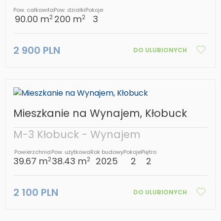
Pow. całkowita
Pow. działki
Pokoje
90.00 m
200 m
3
2
2
2 900 PLN
DO ULUBIONYCH
Mieszkanie na Wynajem, Kłobuck
M-3 Kłobuck - Wynajem
Powierzchnia
Pow. użytkowa
Rok budowy
Pokoje
Piętro
39.67 m
38.43 m
2025
2
2
2
2
2 100 PLN
DO ULUBIONYCH