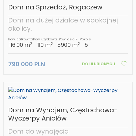
Dom na Sprzedaż, Rogaczew
Dom na dużej działce w spokojnej
okolicy.
Pow. całkowita
Pow. użytkowa
Pow. działki
Pokoje
116.00 m
110 m
5900 m
5
2
2
2
790 000 PLN
DO ULUBIONYCH
Dom na Wynajem, Częstochowa-
Wyczerpy Aniołów
Dom do wynajęcia