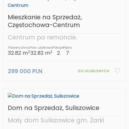
Mieszkanie na Sprzedaż,
Częstochowa-Centrum
Centrum po remoncie.
Powierzchnia
Pow. użytkowa
Pokoje
Piętro
32.82 m
32.82 m
2
7
2
2
299 000 PLN
DO ULUBIONYCH
Dom na Sprzedaż, Suliszowice
Mały dom Suliszowice gm. Żarki