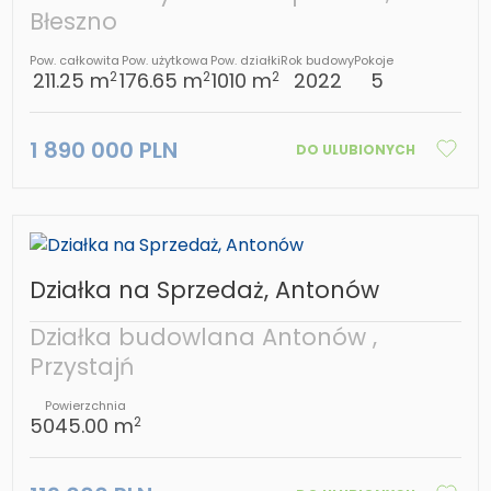
Błeszno
Pow. całkowita
Pow. użytkowa
Pow. działki
Rok budowy
Pokoje
211.25 m
176.65 m
1010 m
2022
5
2
2
2
1 890 000 PLN
DO ULUBIONYCH
Działka na Sprzedaż, Antonów
Działka budowlana Antonów ,
Przystajń
Powierzchnia
5045.00 m
2