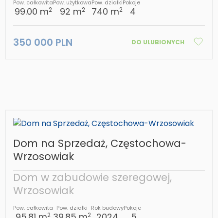
Pow. całkowita
Pow. użytkowa
Pow. działki
Pokoje
99.00 m
92 m
740 m
4
2
2
2
350 000 PLN
DO ULUBIONYCH
Dom na Sprzedaż, Częstochowa-
Wrzosowiak
Dom w zabudowie szeregowej,
Wrzosowiak
Pow. całkowita
Pow. działki
Rok budowy
Pokoje
95.81 m
39.85 m
2024
5
2
2