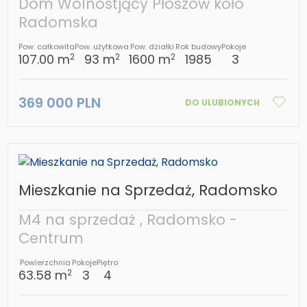
Dom Wolnostjący Płoszów koło
Radomska
Pow. całkowita
Pow. użytkowa
Pow. działki
Rok budowy
Pokoje
107.00 m
93 m
1600 m
1985
3
2
2
2
369 000 PLN
DO ULUBIONYCH
Mieszkanie na Sprzedaż, Radomsko
M4 na sprzedaż , Radomsko -
Centrum
Powierzchnia
Pokoje
Piętro
63.58 m
3
4
2