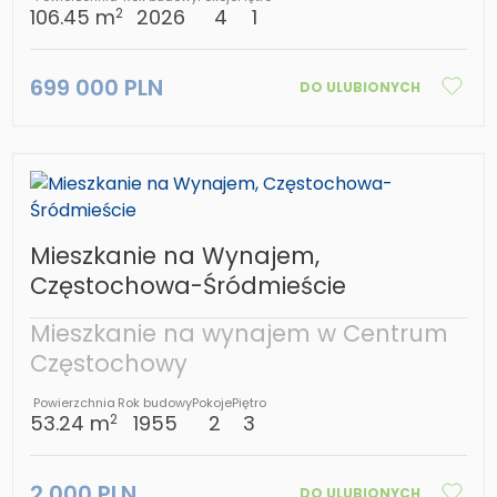
106.45 m
2026
4
1
2
699 000 PLN
DO ULUBIONYCH
Mieszkanie na Wynajem,
Częstochowa-Śródmieście
Mieszkanie na wynajem w Centrum
Częstochowy
Powierzchnia
Rok budowy
Pokoje
Piętro
53.24 m
1955
2
3
2
2 000 PLN
DO ULUBIONYCH