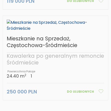
119 000 PLN
DO ULUBIONYCH
Mieszkanie na Sprzedaż,
Częstochowa-Śródmieście
Kawalerka po generalnym remoncie
Śródmieście
Powierzchnia
Pokoje
24.40 m
1
2
250 000 PLN
DO ULUBIONYCH