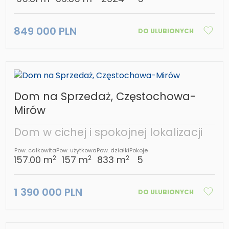
849 000 PLN
DO ULUBIONYCH
Dom na Sprzedaż, Częstochowa-
Mirów
Dom w cichej i spokojnej lokalizacji
Pow. całkowita
Pow. użytkowa
Pow. działki
Pokoje
157.00 m
157 m
833 m
5
2
2
2
1 390 000 PLN
DO ULUBIONYCH