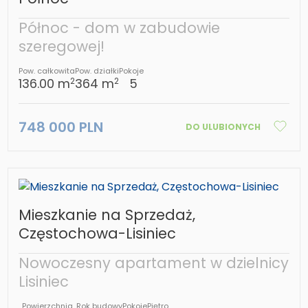
Północ - dom w zabudowie
szeregowej!
Pow. całkowita
Pow. działki
Pokoje
136.00 m
364 m
5
2
2
748 000 PLN
DO ULUBIONYCH
Mieszkanie na Sprzedaż,
Częstochowa-Lisiniec
Nowoczesny apartament w dzielnicy
Lisiniec
Powierzchnia
Rok budowy
Pokoje
Piętro