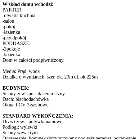
W skład domu wchodzi:
PARTER:
-otwarta kuchnia
-salon
-pokój
-łazienka
-przedpokój
PODDASZE:
-3pokoje
-łazienka
Dom w całości podpiwniczony.
Media: Prąd, woda
Działka o wymiarach: szer. ok. 29m dł. ok 225m
BUDYNEK:
Ściany zew.: pustak ceramiczny
Dach: blachodachówka
Okna: PCV 3-szybowe
STANDARD WYKOŃCZENIA:
Drzwi zew. : antywłamaniowe
Podłogi: wylewki
Ściany wew.: tynk
Ogrzewanie: kominek (przygotowany pod rekuperację), ogrzewanie