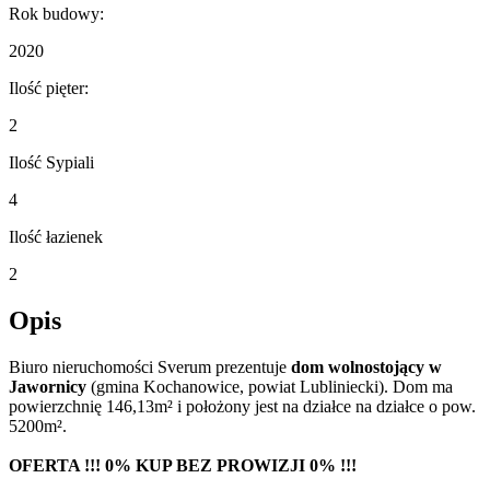
Rok budowy:
2020
Ilość pięter:
2
Ilość Sypiali
4
Ilość łazienek
2
Opis
Biuro nieruchomości Sverum prezentuje
dom wolnostojący w
Jawornicy
(gmina Kochanowice, powiat Lubliniecki). Dom ma
powierzchnię 146,13m² i położony jest na działce na działce o pow.
5200m².
OFERTA !!! 0% KUP BEZ PROWIZJI 0% !!!