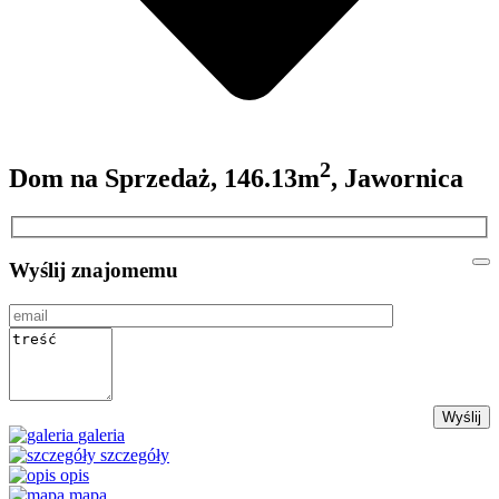
2
Dom na Sprzedaż, 146.13m
, Jawornica
Wyślij znajomemu
galeria
szczegóły
opis
mapa