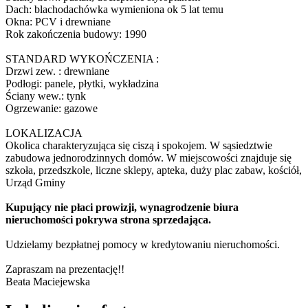
Dach: blachodachówka wymieniona ok 5 lat temu
Okna: PCV i drewniane
Rok zakończenia budowy: 1990
STANDARD WYKOŃCZENIA :
Drzwi zew. : drewniane
Podłogi: panele, płytki, wykładzina
Ściany wew.: tynk
Ogrzewanie: gazowe
LOKALIZACJA
Okolica charakteryzująca się ciszą i spokojem. W sąsiedztwie
zabudowa jednorodzinnych domów. W miejscowości znajduje się
szkoła, przedszkole, liczne sklepy, apteka, duży plac zabaw, kościół,
Urząd Gminy
Kupujący nie płaci prowizji, wynagrodzenie biura
nieruchomości pokrywa strona sprzedająca.
Udzielamy bezpłatnej pomocy w kredytowaniu nieruchomości.
Zapraszam na prezentację!!
Beata Maciejewska