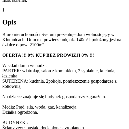
Ilość łazienek
1
Opis
Biuro nieruchomości Sverum prezentuje dom wolnostojący w
Kłomnicach. Dom ma powierzchnię ok. 140m² i położony jest na
działce o pow. 2100m².
OFERTA !!! 0% KUP BEZ PROWIZJI 0% !!!
W skład domu wchodzi:
PARTER: wiatrołap, salon z kominkiem, 2 sypialnie, kuchnia,
łazienka
SUTERENA: kuchnia, 2pokoje, pomieszczenie gospodarcze z
kotłownią
Na działce znajduje się budynek gospodarczy z garażem.
Media: Prąd, siła, woda, gaz, kanalizacja.
Działka ogrodzona.
BUDYNEK :
Ściany zew.: pustak, docieplone styropianem