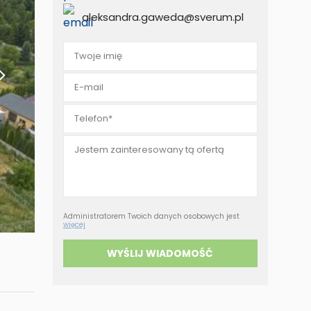
eruchomości za
aleksandra.gaweda@sverum.pl
tówkę
Administratorem Twoich danych osobowych jest
więcej