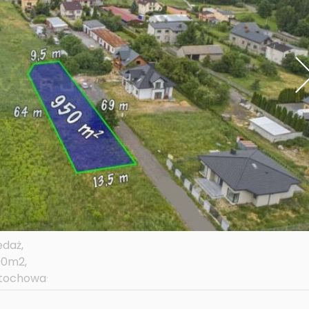
ni
go