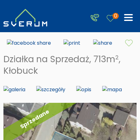
0
Działka na Sprzedaż, 713m
,
2
Kłobuck
Sprzedane