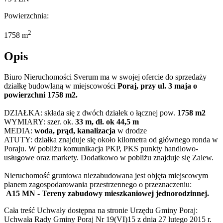
Powierzchnia:
2
1758 m
Opis
Biuro Nieruchomości Sverum ma w swojej ofercie do sprzedaży
działkę budowlaną w miejscowości
Poraj, przy ul. 3 maja o
powierzchni 1758 m2.
DZIAŁKA: składa się z dwóch działek o łącznej pow.
1758 m2
WYMIARY: szer. ok.
33 m, dł. ok 44,5 m
MEDIA:
woda, prąd, kanalizacja
w drodze
ATUTY: działka znajduje się około kilometra od głównego ronda w
Poraju. W pobliżu komunikacja PKP, PKS punkty handlowo-
usługowe oraz markety. Dodatkowo w pobliżu znajduje się Zalew.
Nieruchomość gruntowa niezabudowana jest objęta miejscowym
planem zagospodarowania przestrzennego o przeznaczeniu:
A15 MN - Tereny zabudowy mieszkaniowej jednorodzinnej.
Cała treść Uchwały dostępna na stronie Urzędu Gminy Poraj:
Uchwała Rady Gminy Poraj Nr 19(VI)15 z dnia 27 lutego 2015 r.