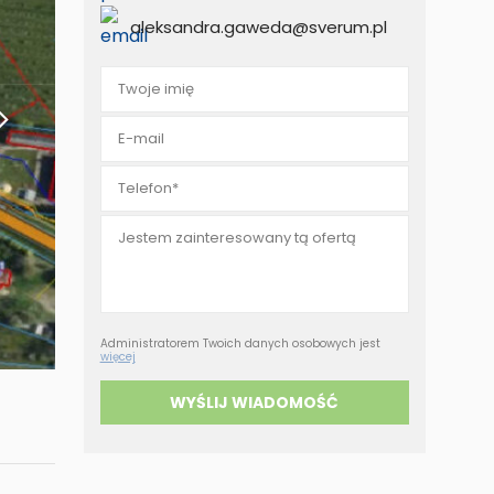
eruchomości za
aleksandra.gaweda@sverum.pl
tówkę
Administratorem Twoich danych osobowych jest
więcej