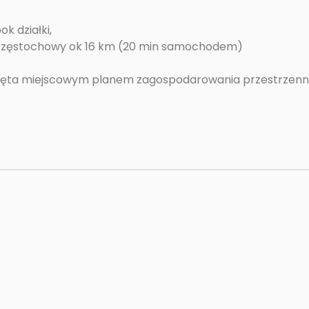
k działki,
od Częstochowy ok 16 km (20 min samochodem)
jęta miejscowym planem zagospodarowania przestrzenn