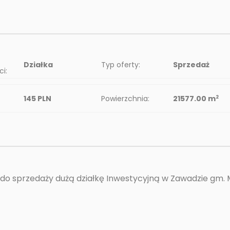
Działka
Typ oferty:
Sprzedaż
i:
145 PLN
Powierzchnia:
21577.00 m
2
 do sprzedaży dużą działkę Inwestycyjną w Zawadzie gm. 