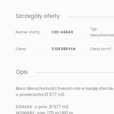
Szczegóły oferty
Typ
Numer oferty:
CZE-446411
nieruchomośc
Cena:
3 128 665 PLN
Cena za m
:
2
Opis
Biuro Nieruchomości Sverum ma w swojej ofercie
o powierzchni 21 577 m2.
DZIAŁKA : o pow. 21 577 m2
WYMIARY : szer. 175 m i 160 m