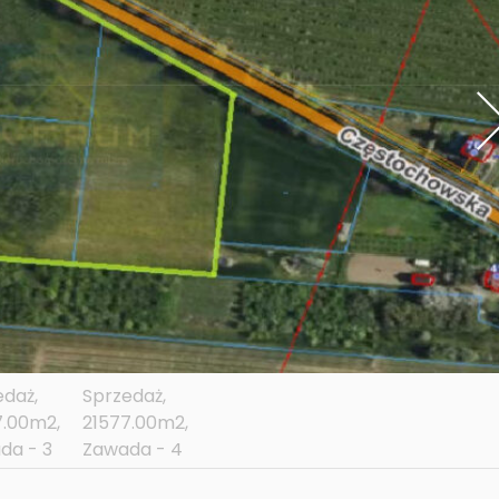
ni
go