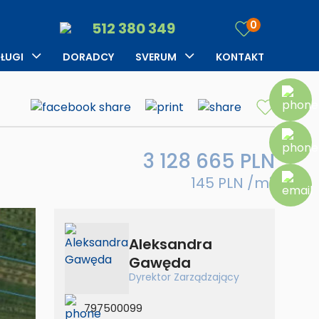
Kariera
najem
0
512 380 349
Opinie klientów
Zgłoś
ŁUGI
DORADCY
SVERUM
KONTAKT
nieruchomość
rządzanie
O firmie
Szukasz
jmem
Blog
datkowe usługi
edyty
Kariera
3 128 665 PLN
up
najem
eruchomości za
145 PLN /m
2
Opinie klientów
tówkę
Zgłoś
nieruchomość
Aleksandra
Szukasz
Gawęda
Dyrektor Zarządzający
datkowe usługi
797500099
up