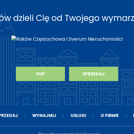
roków dzieli Cię od Twojego wyma
KUP
SPRZEDAJ
PRZEDAJ
WYNAJMIJ
USŁUGI
O FIRMIE