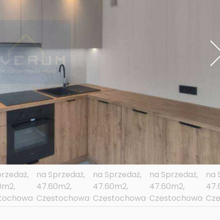
ni
go