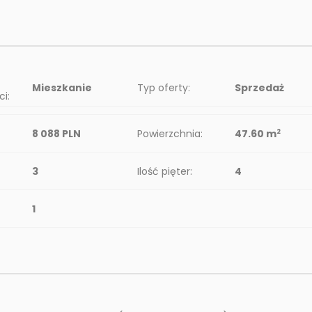
Mieszkanie
Typ oferty:
Sprzedaż
i:
8 088 PLN
Powierzchnia:
47.60 m
2
3
Ilość pięter:
4
1