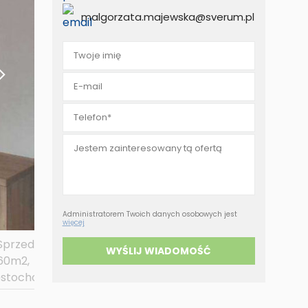
eruchomości za
malgorzata.majewska@sverum.pl
tówkę
Administratorem Twoich danych osobowych jest
więcej