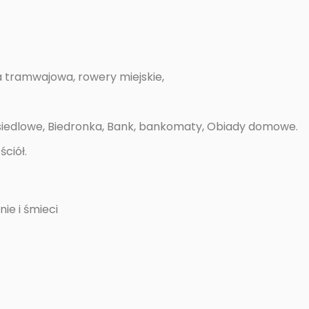
a tramwajowa, rowery miejskie,
osiedlowe, Biedronka, Bank, bankomaty, Obiady domowe.
ściół.
ie i śmieci