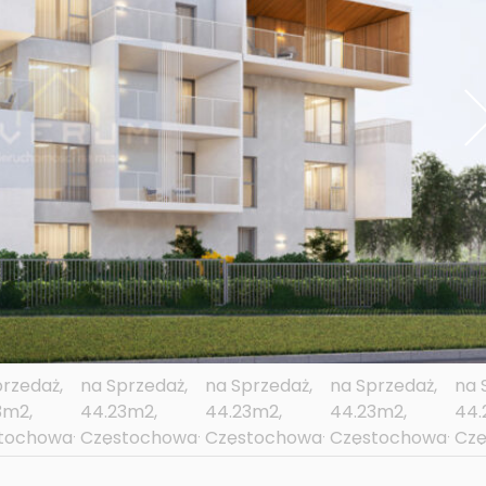
ni
go