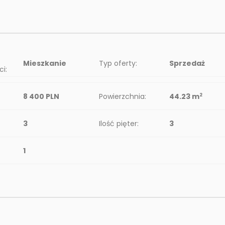
Mieszkanie
Typ oferty:
Sprzedaż
i:
8 400 PLN
Powierzchnia:
44.23 m
2
3
Ilość pięter:
3
1