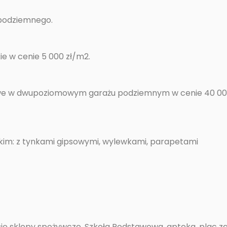
podziemnego.
e w cenie 5 000 zł/m2.
owe w dwupoziomowym garażu podziemnym w cenie 40 000
kim: z tynkami gipsowymi, wylewkami, parapetami
ą się sklepy spożywcze, Szkoła Podstawowa, apteka, plac 