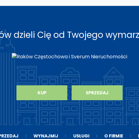
roków dzieli Cię od Twojego wyma
KUP
SPRZEDAJ
PRZEDAJ
WYNAJMIJ
USŁUGI
O FIRMIE