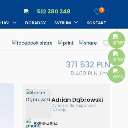
Kariera
najem
0
512 380 349
Opinie klientów
Zgłoś
ŁUGI
DORADCY
SVERUM
KONTAKT
nieruchomość
rządzanie
O firmie
Szukasz
jmem
Blog
datkowe usługi
edyty
Kariera
371 532 PLN
up
najem
eruchomości za
8 400 PLN /m
2
Opinie klientów
tówkę
Zgłoś
nieruchomość
Adrian Dąbrowski
Szukasz
Dyrektor ds. wsparcia i
rozwoju
datkowe usługi
886654694
up