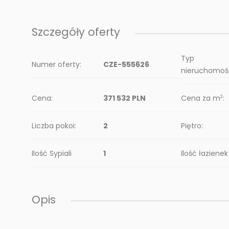
Szczegóły oferty
Typ
Numer oferty:
CZE-555626
nieruchomośc
Cena:
371 532 PLN
Cena za m
:
2
Liczba pokoi:
2
Piętro:
Ilość Sypiali
1
Ilość łazienek
Opis