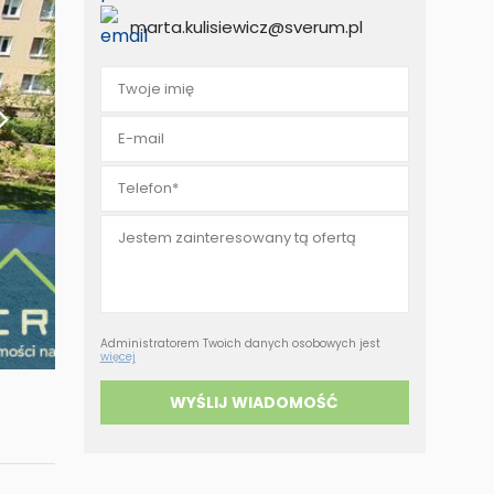
eruchomości za
marta.kulisiewicz@sverum.pl
tówkę
Administratorem Twoich danych osobowych jest
więcej