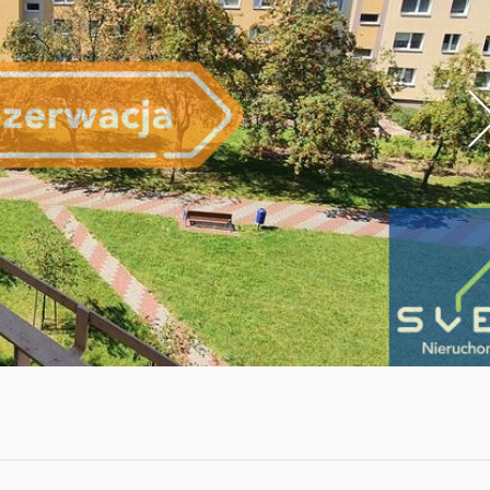
ni
go