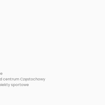
ie
 od centrum Częstochowy
obiekty sportowe