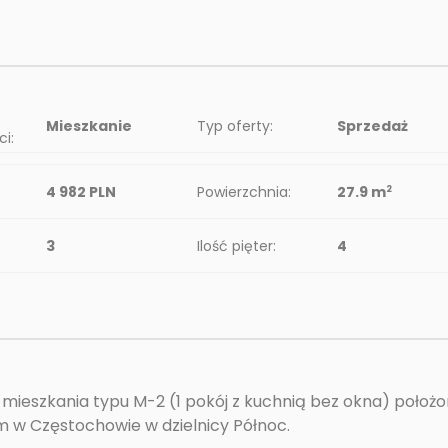
Mieszkanie
Typ oferty:
Sprzedaż
i:
4 982 PLN
Powierzchnia:
27.9 m
2
3
Ilość pięter:
4
mieszkania typu M-2 (1 pokój z kuchnią bez okna) położ
m w Częstochowie w dzielnicy Północ.