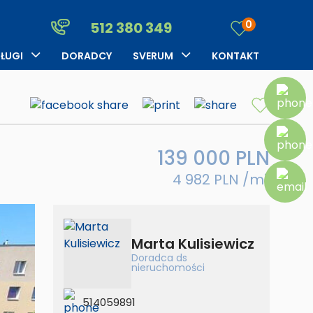
Kariera
najem
0
512 380 349
Opinie klientów
Zgłoś
ŁUGI
DORADCY
SVERUM
KONTAKT
nieruchomość
rządzanie
O firmie
Szukasz
jmem
Blog
datkowe usługi
edyty
Kariera
139 000 PLN
up
najem
eruchomości za
4 982 PLN /m
2
Opinie klientów
tówkę
Zgłoś
nieruchomość
Marta Kulisiewicz
Szukasz
Doradca ds
nieruchomości
datkowe usługi
514059891
up