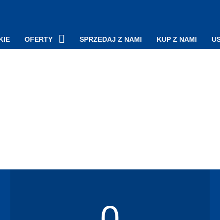
KIE
OFERTY
SPRZEDAJ Z NAMI
KUP Z NAMI
U
Mieszkania
Za
Domy
Kr
Działki
Wy
Lokale komercyjne
Do
Sk
0
za