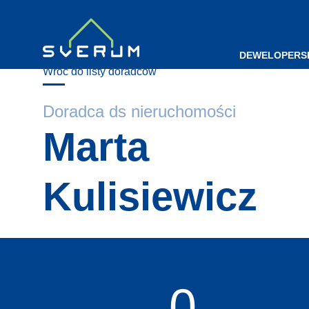
DEWELOPERS
Wróć do listy doradców
Doradca ds nieruchomości
Marta
Kulisiewicz
0