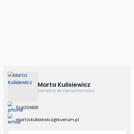
Marta Kulisiewicz
Doradca ds nieruchomości
514059891
marta.kulisiewicz@sverum.pl